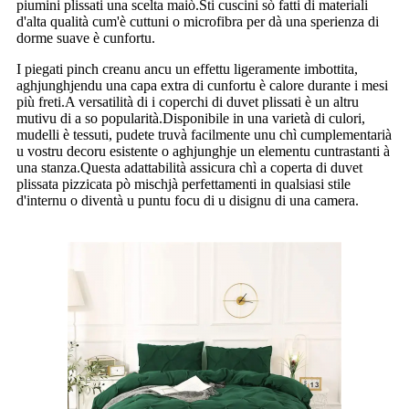
piumini plissati una scelta maiò.Sti cuscini sò fatti di materiali
d'alta qualità cum'è cuttuni o microfibra per dà una sperienza di
dorme suave è cunfortu.
I piegati pinch creanu ancu un effettu ligeramente imbottita,
aghjunghjendu una capa extra di cunfortu è calore durante i mesi
più freti.A versatilità di i coperchi di duvet plissati è un altru
mutivu di a so popularità.Disponibile in una varietà di culori,
mudelli è tessuti, pudete truvà facilmente unu chì cumplementarià
u vostru decoru esistente o aghjunghje un elementu cuntrastanti à
una stanza.Questa adattabilità assicura chì a coperta di duvet
plissata pizzicata pò mischjà perfettamenti in qualsiasi stile
d'internu o diventà u puntu focu di u disignu di una camera.