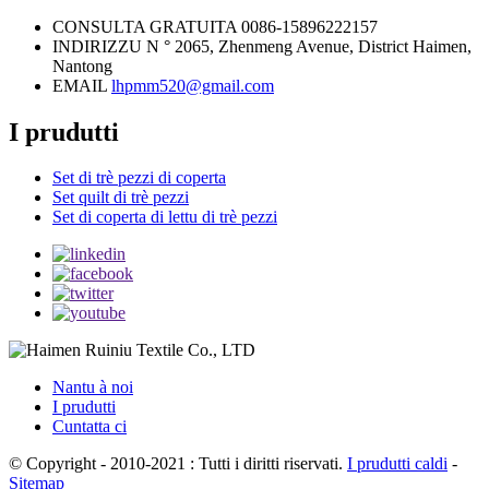
CONSULTA GRATUITA
0086-15896222157
INDIRIZZU
N ° 2065, Zhenmeng Avenue, District Haimen,
Nantong
EMAIL
lhpmm520@gmail.com
I prudutti
Set di trè pezzi di coperta
Set quilt di trè pezzi
Set di coperta di lettu di trè pezzi
Nantu à noi
I prudutti
Cuntatta ci
© Copyright - 2010-2021 : Tutti i diritti riservati.
I prudutti caldi
-
Sitemap