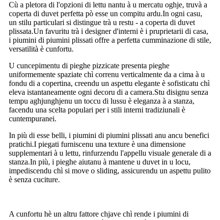
Cù a pletora di l'opzioni di lettu nantu à u mercatu oghje, truvà a
coperta di duvet perfetta pò esse un compitu ardu.In ogni casu,
un stilu particulari si distingue trà u restu - a coperta di duvet
plissata.Un favuritu trà i designer d'interni è i pruprietarii di casa,
i piumini di piumini plissati offre a perfetta cumminazione di stile,
versatilità è cunfortu.
U cuncepimentu di pieghe pizzicate presenta pieghe
uniformemente spaziate chì correnu verticalmente da a cima à u
fondu di a copertina, creendu un aspettu elegante è sofisticatu chì
eleva istantaneamente ogni decoru di a camera.Stu disignu senza
tempu aghjunghjenu un toccu di lussu è eleganza à a stanza,
facendu una scelta populari per i stili interni tradiziunali è
cuntempuranei.
In più di esse belli, i piumini di piumini plissati anu ancu benefici
pratichi.I piegati furniscenu una texture è una dimensione
supplementari à u lettu, rinfurzendu l'appellu visuale generale di a
stanza.In più, i pieghe aiutanu à mantene u duvet in u locu,
impediscendu chì si move o sliding, assicurendu un aspettu pulito
è senza cuciture.
A cunfortu hè un altru fattore chjave chì rende i piumini di