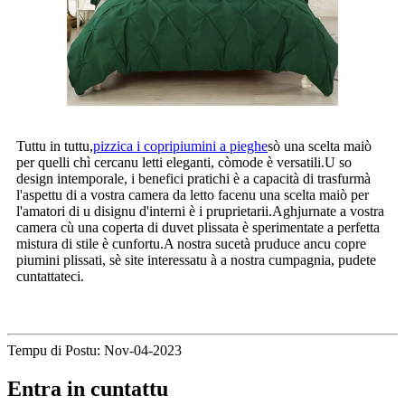
Tuttu in tuttu,
pizzica i copripiumini a pieghe
sò una scelta maiò
per quelli chì cercanu letti eleganti, còmode è versatili.U so
design intemporale, i benefici pratichi è a capacità di trasfurmà
l'aspettu di a vostra camera da letto facenu una scelta maiò per
l'amatori di u disignu d'interni è i pruprietarii.Aghjurnate a vostra
camera cù una coperta di duvet plissata è sperimentate a perfetta
mistura di stile è cunfortu.A nostra sucetà pruduce ancu copre
piumini plissati, sè site interessatu à a nostra cumpagnia, pudete
cuntattateci.
Tempu di Postu: Nov-04-2023
Entra in cuntattu