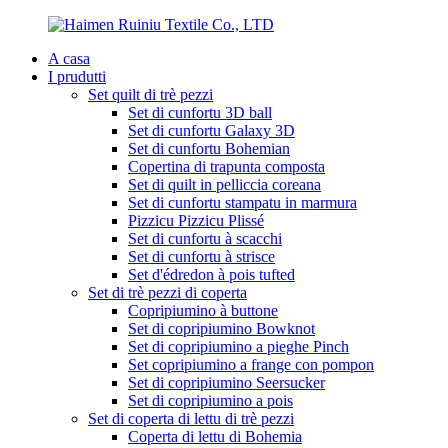
A casa
I prudutti
Set quilt di trè pezzi
Set di cunfortu 3D ball
Set di cunfortu Galaxy 3D
Set di cunfortu Bohemian
Copertina di trapunta composta
Set di quilt in pelliccia coreana
Set di cunfortu stampatu in marmura
Pizzicu Pizzicu Plissé
Set di cunfortu à scacchi
Set di cunfortu à strisce
Set d'édredon à pois tufted
Set di trè pezzi di coperta
Copripiumino à buttone
Set di copripiumino Bowknot
Set di copripiumino a pieghe Pinch
Set copripiumino a frange con pompon
Set di copripiumino Seersucker
Set di copripiumino a pois
Set di coperta di lettu di trè pezzi
Coperta di lettu di Bohemia