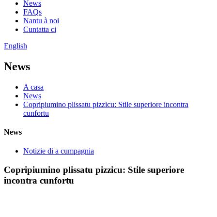
News
FAQs
Nantu à noi
Cuntatta ci
English
News
A casa
News
Copripiumino plissatu pizzicu: Stile superiore incontra
cunfortu
News
Notizie di a cumpagnia
Copripiumino plissatu pizzicu: Stile superiore
incontra cunfortu