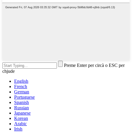
Preme Enter per circà o ESC per
chjude
English
French
German
Portuguese
Spanish
Russian
Japanese
Korean
Arabic
Irish