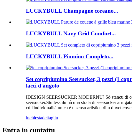
LUCKYBULL Champagne coreano...
LUCKYBULL Navy Grid Comfort...
LUCKYBULL Piumino Completo...
Set copripiumino Seersucker, 3 pezzi (1 cop
lacci d'angolo
[DESIGN SEERSUCKER MODERNU] Sò stancu di copripiumini
seersucker.Stu tessulu hà una strata di seersucker arrugat
cù l'individualità unica è u sensu artisticu di u duvet cover
inchiesta
dettagliu
Entra in cuntattu