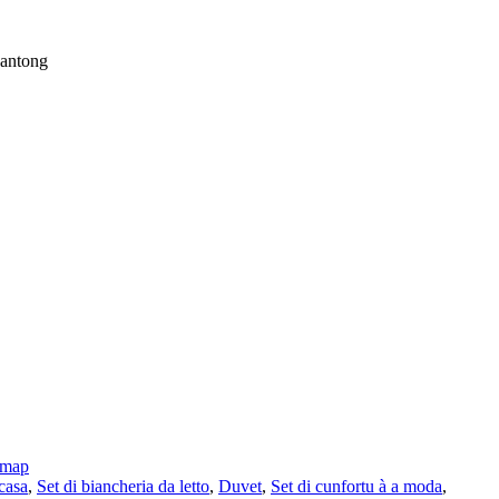
Nantong
emap
 casa
,
Set di biancheria da letto
,
Duvet
,
Set di cunfortu à a moda
,