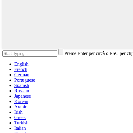
Preme Enter per circà o ESC per ch
English
French
German
Portuguese
Spanish
Russian
Japanese
Korean
Arabic
Irish
Greek
Turkish
Italian