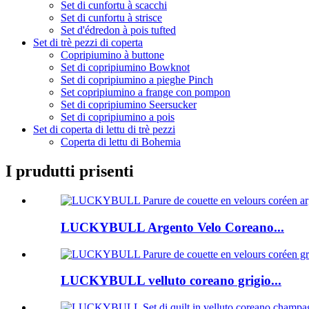
Set di cunfortu à scacchi
Set di cunfortu à strisce
Set d'édredon à pois tufted
Set di trè pezzi di coperta
Copripiumino à buttone
Set di copripiumino Bowknot
Set di copripiumino a pieghe Pinch
Set copripiumino a frange con pompon
Set di copripiumino Seersucker
Set di copripiumino a pois
Set di coperta di lettu di trè pezzi
Coperta di lettu di Bohemia
I prudutti prisenti
LUCKYBULL Argento Velo Coreano...
LUCKYBULL velluto coreano grigio...