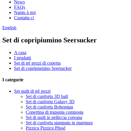
News
FAQs
Nantu à noi
Cuntatta ci
English
Set di copripiumino Seersucker
A casa
I prudutti
Set di trè pezzi di coperta
Set di copripiumino Seersucker
I categurie
Set quilt di trè pezzi
Set di cunfortu 3D ball
Set di cunfortu Galaxy 3D
Set di cunfortu Bohemian
Copertina di trapunta composta
Set di quilt in pelliccia coreana
Set di cunfortu stampatu in marmura
Pizzicu Pizzicu Plissé