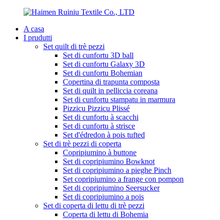
A casa
I prudutti
Set quilt di trè pezzi
Set di cunfortu 3D ball
Set di cunfortu Galaxy 3D
Set di cunfortu Bohemian
Copertina di trapunta composta
Set di quilt in pelliccia coreana
Set di cunfortu stampatu in marmura
Pizzicu Pizzicu Plissé
Set di cunfortu à scacchi
Set di cunfortu à strisce
Set d'édredon à pois tufted
Set di trè pezzi di coperta
Copripiumino à buttone
Set di copripiumino Bowknot
Set di copripiumino a pieghe Pinch
Set copripiumino a frange con pompon
Set di copripiumino Seersucker
Set di copripiumino a pois
Set di coperta di lettu di trè pezzi
Coperta di lettu di Bohemia