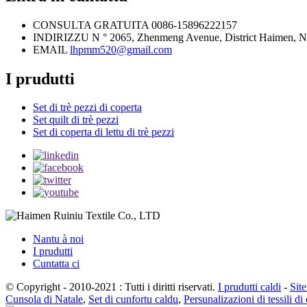
CONSULTA GRATUITA
0086-15896222157
INDIRIZZU
N ° 2065, Zhenmeng Avenue, District Haimen, 
EMAIL
lhpmm520@gmail.com
I prudutti
Set di trè pezzi di coperta
Set quilt di trè pezzi
Set di coperta di lettu di trè pezzi
Nantu à noi
I prudutti
Cuntatta ci
© Copyright - 2010-2021 : Tutti i diritti riservati.
I prudutti caldi
-
Sit
Cunsola di Natale
,
Set di cunfortu caldu
,
Persunalizazioni di tessili di