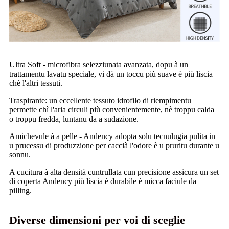
Ultra Soft - microfibra selezziunata avanzata, dopu à un
trattamentu lavatu speciale, vi dà un toccu più suave è più liscia
chè l'altri tessuti.
Traspirante: un eccellente tessuto idrofilo di riempimentu
permette chì l'aria circuli più convenientemente, nè troppu calda
o troppu fredda, luntanu da a sudazione.
Amichevule à a pelle - Andency adopta solu tecnulugia pulita in
u prucessu di produzzione per caccià l'odore è u pruritu durante u
sonnu.
A cucitura à alta densità cuntrullata cun precisione assicura un set
di coperta Andency più liscia è durabile è micca faciule da
pilling.
Diverse dimensioni per voi di sceglie