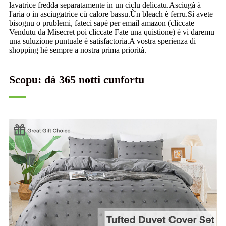
lavatrice fredda separatamente in un ciclu delicatu.Asciugà à
l'aria o in asciugatrice cù calore bassu.Ùn bleach è ferru.Sì avete
bisognu o prublemi, fateci sapè per email amazon (cliccate
Vendutu da Misecret poi cliccate Fate una quistione) è vi daremu
una suluzione puntuale è satisfactoria.A vostra sperienza di
shopping hè sempre a nostra prima priorità.
Scopu: dà 365 notti cunfortu