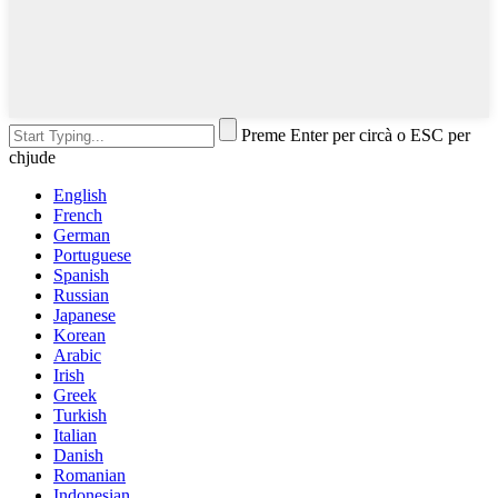
Preme Enter per circà o ESC per
chjude
English
French
German
Portuguese
Spanish
Russian
Japanese
Korean
Arabic
Irish
Greek
Turkish
Italian
Danish
Romanian
Indonesian