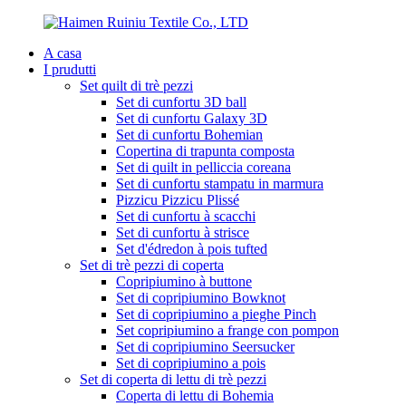
A casa
I prudutti
Set quilt di trè pezzi
Set di cunfortu 3D ball
Set di cunfortu Galaxy 3D
Set di cunfortu Bohemian
Copertina di trapunta composta
Set di quilt in pelliccia coreana
Set di cunfortu stampatu in marmura
Pizzicu Pizzicu Plissé
Set di cunfortu à scacchi
Set di cunfortu à strisce
Set d'édredon à pois tufted
Set di trè pezzi di coperta
Copripiumino à buttone
Set di copripiumino Bowknot
Set di copripiumino a pieghe Pinch
Set copripiumino a frange con pompon
Set di copripiumino Seersucker
Set di copripiumino a pois
Set di coperta di lettu di trè pezzi
Coperta di lettu di Bohemia