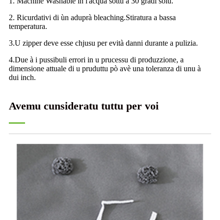
1. Machine Washable in l'acqua sottu à 30 gradi solu.
2. Ricurdativi di ùn aduprà bleaching.Stiratura a bassa
temperatura.
3.U zipper deve esse chjusu per evità danni durante a pulizia.
4.Due à i pussibuli errori in u prucessu di produzzione, a
dimensione attuale di u pruduttu pò avè una toleranza di unu à
dui inch.
Avemu cunsideratu tuttu per voi