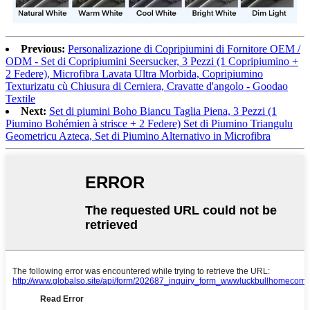
Previous:
Personalizazione di Copripiumini di Fornitore OEM /
ODM - Set di Copripiumini Seersucker, 3 Pezzi (1 Copripiumino +
2 Federe), Microfibra Lavata Ultra Morbida, Copripiumino
Texturizatu cù Chiusura di Cerniera, Cravatte d'angolo - Goodao
Textile
Next:
Set di piumini Boho Biancu Taglia Piena, 3 Pezzi (1
Piumino Bohémien à strisce + 2 Federe) Set di Piumino Triangulu
Geometricu Azteca, Set di Piumino Alternativo in Microfibra