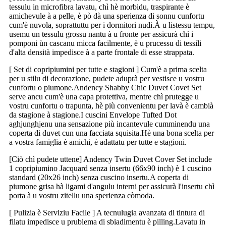
tessulu in microfibra lavatu, chì hè morbidu, traspirante è
amichevule à a pelle, è pò dà una sperienza di sonnu cunfortu
cum'è nuvola, soprattuttu per i dormitori nudi.À u listessu tempu,
usemu un tessulu grossu nantu à u fronte per assicurà chì i
pomponi ùn cascanu micca facilmente, è u prucessu di tessili
d'alta densità impedisce à a parte frontale di esse strappata.
[ Set di copripiumini per tutte e stagioni ] Cum'è a prima scelta
per u stilu di decorazione, pudete aduprà per vestisce u vostru
cunfortu o piumone.Andency Shabby Chic Duvet Covet Set
serve ancu cum'è una capa protettiva, mentre chì prutegge u
vostru cunfortu o trapunta, hè più convenientu per lavà è cambià
da stagione à stagione.I cuscini Envelope Tufted Dot
aghjunghjenu una sensazione più incantevule cumminendu una
coperta di duvet cun una facciata squisita.Hè una bona scelta per
a vostra famiglia è amichi, è adattatu per tutte e stagioni.
[Ciò chì pudete uttene] Andency Twin Duvet Cover Set include
1 copripiumino Jacquard senza insertu (66x90 inch) è 1 cuscino
standard (20x26 inch) senza cuscino insertu.A coperta di
piumone grisa hà ligami d'angulu interni per assicurà l'insertu chì
porta à u vostru zitellu una sperienza còmoda.
[ Pulizia è Serviziu Facile ] A tecnulugia avanzata di tintura di
filatu impedisce u prublema di sbiadimentu è pilling.Lavatu in