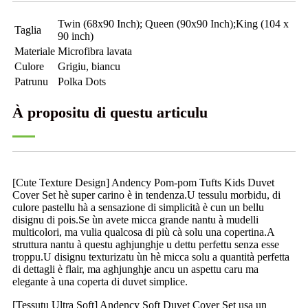
Twin (68x90 Inch); Queen (90x90 Inch);King (104 x
Taglia
90 inch)
Materiale
Microfibra lavata
Culore
Grigiu, biancu
Patrunu
Polka Dots
À propositu di questu articulu
[Cute Texture Design] Andency Pom-pom Tufts Kids Duvet
Cover Set hè super carino è in tendenza.U tessulu morbidu, di
culore pastellu hà a sensazione di simplicità è cun un bellu
disignu di pois.Se ùn avete micca grande nantu à mudelli
multicolori, ma vulia qualcosa di più cà solu una copertina.A
struttura nantu à questu aghjunghje u dettu perfettu senza esse
troppu.U disignu texturizatu ùn hè micca solu a quantità perfetta
di dettagli è flair, ma aghjunghje ancu un aspettu caru ma
elegante à una coperta di duvet simplice.
[Tessutu Ultra Soft] Andency Soft Duvet Cover Set usa un