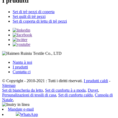
I prudutti
Set di trè pezzi di coperta
Set quilt di trè pezzi
Set di coperta di lettu di trè pezzi
Nantu à noi
I prudutti
Cuntatta ci
© Copyright - 2010-2021 : Tutti i diritti riservati.
I prudutti caldi
-
Sitemap
Set di biancheria da letto
,
Set di cunfortu à a moda
,
Duvet
,
Persunalizazioni di tessili di casa
,
Set di cunfortu caldu
,
Cunsola di
Natale
,
Mandate e-mail
WhatsApp