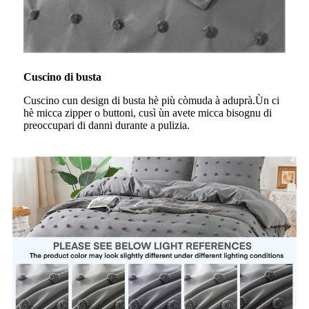
Cuscino di busta
Cuscino cun design di busta hè più còmuda à aduprà.Ùn ci
hè micca zipper o buttoni, cusì ùn avete micca bisognu di
preoccupari di danni durante a pulizia.