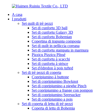
A casa
I prudutti
Set quilt di trè pezzi
Set di cunfortu 3D ball
Set di cunfortu Galaxy 3D
Set di cunfortu Bohemian
Copertina di trapunta composta
Set di quilt in pelliccia coreana
Set di cunfortu stampatu in marmura
Pizzicu Pizzicu Plissé
Set di cunfortu à scacchi
Set di cunfortu à strisce
Set d'édredon à pois tufted
Set di trè pezzi di coperta
Copripiumino à buttone
Set di copripiumino Bowknot
Set di copripiumino a pieghe Pinch
Set copripiumino a frange con pompon
Set di copripiumino Seersucker
Set di copripiumino a pois
Set di coperta di lettu di trè pezzi
Coperta di lettu di Bohemia