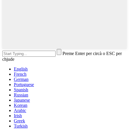
Preme Enter per circà o ESC per
chjude
English
French
German
Portuguese
Spanish
Russian
Japanese
Korean
Arabic
Irish
Greek
Turkish